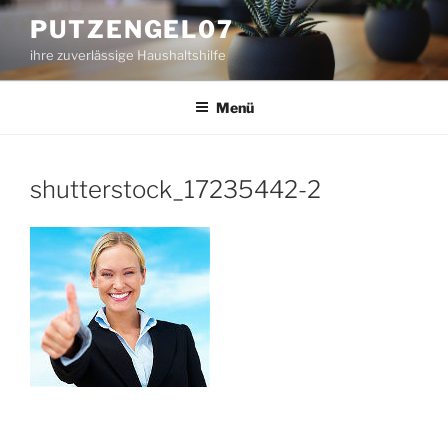
Zum
PUTZENGEL07
Inhalt
ihre zuverlässige Haushaltshilfe
springen
Menü
shutterstock_17235442-2