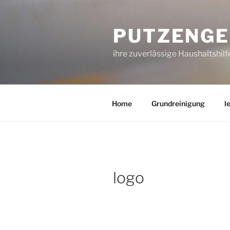
Zum
Inhalt
PUTZENGE
springen
ihre zuverlässige Haushaltshilf
Home
Grundreinigung
l
logo