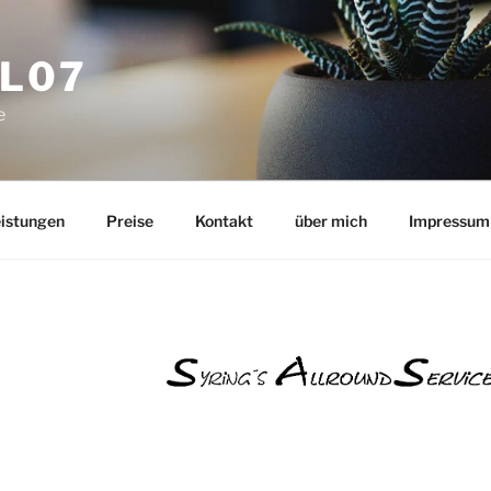
L07
e
eistungen
Preise
Kontakt
über mich
Impressum